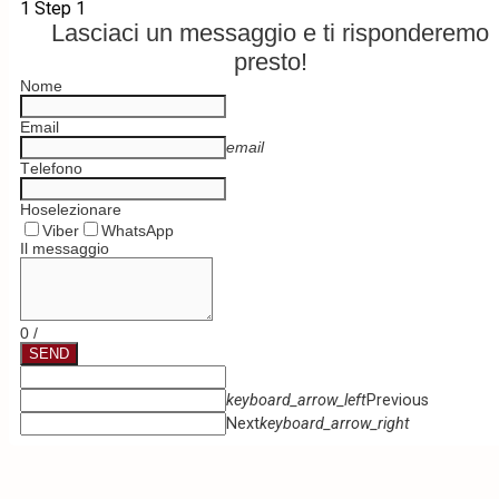
1
Step 1
Lasciaci un messaggio e ti risponderemo
presto!
Nome
Email
email
Тelefono
Ho
selezionare
Viber
WhatsApp
Il messaggio
0
/
SEND
keyboard_arrow_left
Previous
Next
keyboard_arrow_right