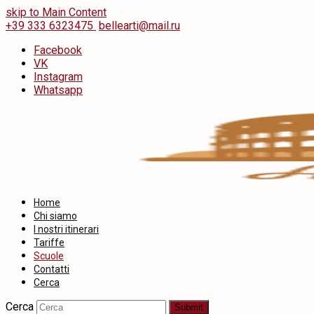
skip to Main Content
+39 333 6323475
bellearti@mail.ru
Facebook
VK
Instagram
Whatsapp
Home
Chi siamo
I nostri itinerari
Tariffe
Scuole
Contatti
Cerca
Cerca
Submit